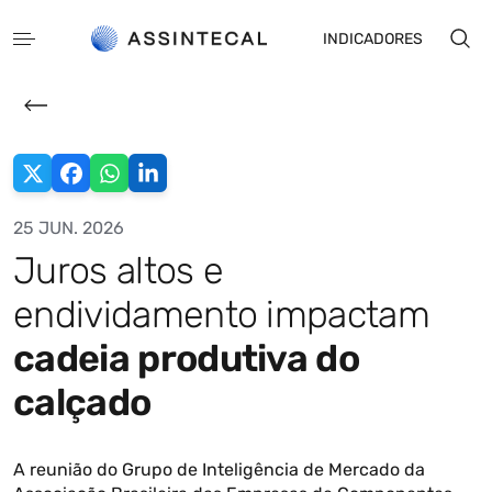
INDICADORES
25 JUN. 2026
Juros altos e
EN
ES
endividamento impactam
cadeia produtiva do
calçado
A reunião do Grupo de Inteligência de Mercado da